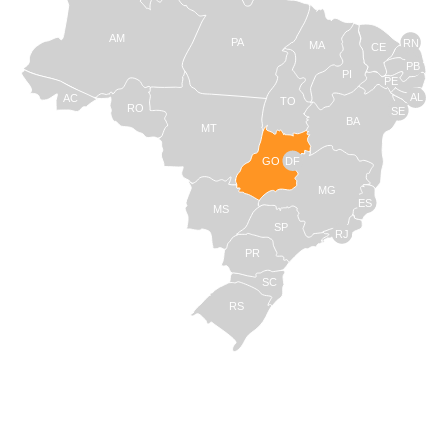
AM
PA
RN
MA
CE
PB
PI
PE
AL
AC
TO
RO
SE
BA
MT
GO
DF
MG
ES
MS
SP
RJ
PR
SC
RS