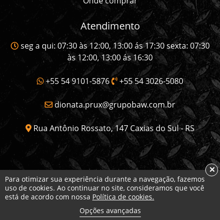
Onde comprar
Atendimento
seg a qui: 07:30 às 12:00, 13:00 ás 17:30 sexta: 07:30
às 12:00, 13:00 ás 16:30
+55 54 9101-5876
+55 54 3026-5080
dionata.prux@grupobaw.com.br
Rua Antônio Rossato, 147 Caxias do Sul - RS
×
Para otimizar sua experiência durante a navegação, fazemos
uso de cookies. Ao continuar no site, consideramos que você
Copyright © 2026 Ferrolan. Todos os direitos
está de acordo com nossa
Política de cookies.
reservados.
Opções avançadas
virtuos
Desenvolvido por
Wh