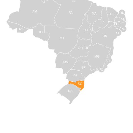
AM
PA
RN
MA
CE
PB
PI
PE
AL
AC
TO
RO
SE
BA
MT
GO
DF
MG
ES
MS
SP
RJ
PR
SC
RS